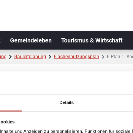
k
Gemeindeleben
Tourismus & Wirtschaft
ung
Bauleitplanung
Flächennutzungsplan
F-Plan 1. Ä
ng Vorderster Kamp Klei
Details
p Kleinmeinsdorf Urkunde
 Kleinmeinsdorf Erläuterungsbericht
Cookies
nhalte und Anzeigen zu personalisieren, Funktionen für soziale