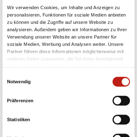
Wir verwenden Cookies, um Inhalte und Anzeigen zu
personalisieren, Funktionen für soziale Medien anbieten
07
zu können und die Zugriffe auf unsere Website zu
JUL
analysieren. Außerdem geben wir Informationen zu Ihrer
Verwendung unserer Website an unsere Partner für
soziale Medien, Werbung und Analysen weiter. Unsere
Ferienpass und Jugendfahrt
Partner führen diese Informationen möglicherweise mit
weiteren Daten zusammen, die Sie ihnen bereitgestellt
Informationen zum Ferienpass und Jugendfahrt
haben oder die sie im Rahmen Ihrer Nutzung der Dienste
gesammelt haben.
Einwilligungsauswahl
Notwendig
Präferenzen
Statistiken