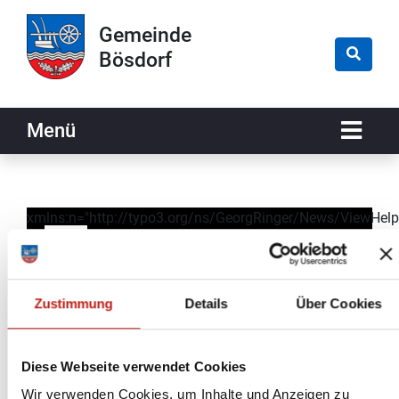
Zur Navigation springen
Zum Inhalt springen
Gemeinde
Bösdorf
Naviga
Menü
xmlns:n="http://typo3.org/ns/GeorgRinger/News/ViewHelp
data-namespace-typo3-fluid="true">
29
Dez
Zustimmung
Details
Über Cookies
Diese Webseite verwendet Cookies
Wir verwenden Cookies, um Inhalte und Anzeigen zu