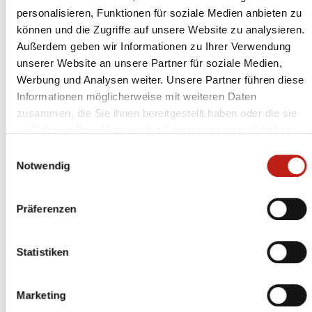
personalisieren, Funktionen für soziale Medien anbieten zu
können und die Zugriffe auf unsere Website zu analysieren.
Außerdem geben wir Informationen zu Ihrer Verwendung
unserer Website an unsere Partner für soziale Medien,
Werbung und Analysen weiter. Unsere Partner führen diese
Termine der Gemeinde
Informationen möglicherweise mit weiteren Daten
zusammen, die Sie ihnen bereitgestellt haben oder die sie
Bösdorf 2026
im Rahmen Ihrer Nutzung der Dienste gesammelt haben.
Einwilligungsauswahl
Aktuelles
Notwendig
Folgende Termine finden in der Gemeinde Bösdorf
statt.
Präferenzen
Zugehörige Dateien
Statistiken
Jahresterminkalender der
71 KB
Gemeinde Bösdorf 2026
Marketing