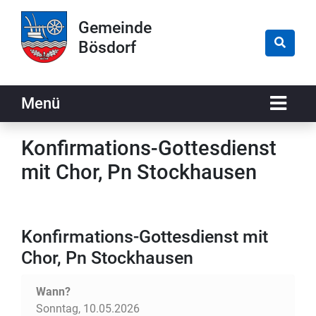
Zur Navigation springen
Zum Inhalt springen
Gemeinde
Bösdorf
Naviga
Menü
Konfirmations-Gottesdienst
mit Chor, Pn Stockhausen
Konfirmations-Gottesdienst mit
Chor, Pn Stockhausen
Wann?
Sonntag, 10.05.2026