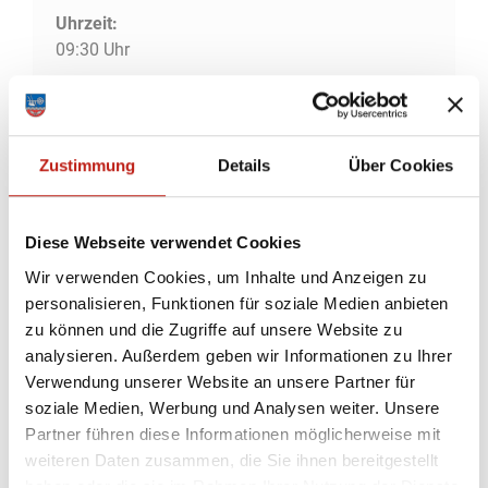
Uhrzeit:
09:30 Uhr
Wo genau?
Philippus Kirche, Dorfplatz 8, Schwentinental
Kategorie:
Zustimmung
Details
Über Cookies
Veranstaltung, Gottesdienste
Diese Webseite verwendet Cookies
Wir verwenden Cookies, um Inhalte und Anzeigen zu
+
personalisieren, Funktionen für soziale Medien anbieten
−
zu können und die Zugriffe auf unsere Website zu
analysieren. Außerdem geben wir Informationen zu Ihrer
Verwendung unserer Website an unsere Partner für
soziale Medien, Werbung und Analysen weiter. Unsere
Partner führen diese Informationen möglicherweise mit
weiteren Daten zusammen, die Sie ihnen bereitgestellt
haben oder die sie im Rahmen Ihrer Nutzung der Dienste