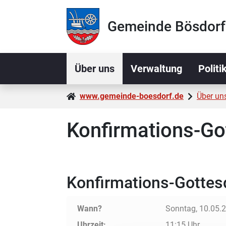
Zur Navigation springen
Zum Inhalt springen
Gemeinde Bösdorf
Über uns
Verwaltung
Politi
www.gemeinde-boesdorf.de
Über un
Konfirmations-Go
Konfirmations-Gottes
Wann?
Sonntag, 10.05.
Uhrzeit:
11:15 Uhr