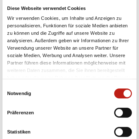
zusammen. Zwar ist der Fado die treibende Kraft, doch
wer bei Sina Nossa ein klassisches Fado-Ensemble
Diese Webseite verwendet Cookies
erwartet, wird überrascht sein. Denn die Musiker
Wir verwenden Cookies, um Inhalte und Anzeigen zu
verschmelzen ihre musikalischen Wurzeln mit
personalisieren, Funktionen für soziale Medien anbieten
Elementen aus Klassik, Jazz, Pop und Folklore, bringen
zu können und die Zugriffe auf unsere Website zu
ihre unterschiedlichen musikalischen Charaktere mit
analysieren. Außerdem geben wir Informationen zu Ihrer
ein und prägen so ihren eigenen, unverwechselbaren
Verwendung unserer Website an unsere Partner für
Stil. Die Melancholie und der Weltschmerz des Fado
soziale Medien, Werbung und Analysen weiter. Unsere
treffen hier ohne Pathos auf Rhythmus, heitere
Partner führen diese Informationen möglicherweise mit
Beschwingtheit und Lebensfreude. Lassen Sie sich
weiteren Daten zusammen, die Sie ihnen bereitgestellt
verzaubern von der Poesie Portugals!Der Eintritt ist frei,
haben oder die sie im Rahmen Ihrer Nutzung der Dienste
um eine Spende am Ausgang wird gebeten.
gesammelt haben.
Einwilligungsauswahl
Notwendig
+
−
Präferenzen
Statistiken