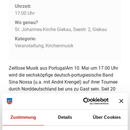
Uhrzeit:
17:00 Uhr
Wo genau?
St. Johannes-Kirche Giekau, Seestr. 2, Giekau
Kategorie:
Veranstaltung, Kirchenmusik
Zeitlose Musik aus PortugalAm 10. Mai um 17.00 Uhr
wird die sechsköpfige deutsch-portugiesische Band
Sina Nossa (u.a. mit André Krengel) auf ihrer Tournee
durch Norddeutschland bei uns zu Gast sein. Seit 20
Jahren steht der Name Sina Nossa für portugiesische
Musik "made in Germany“ – eine unvergleichliche
Fusion aus Fado, Folklore, Klassik, Latin und mehr.Ihre
Leidenschaft für den Fado brachte die Musiker von
Zustimmung
Details
Über Cookies
Sina Nossa – zu Deutsch: unsere Bestimmung –