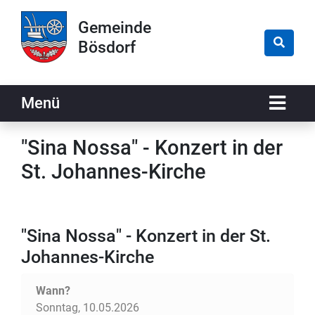
Zur Navigation springen
Zum Inhalt springen
Gemeinde
Bösdorf
Naviga
Menü
"Sina Nossa" - Konzert in der
St. Johannes-Kirche
"Sina Nossa" - Konzert in der St.
Johannes-Kirche
Wann?
Sonntag, 10.05.2026