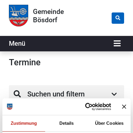
Zur Navigation springen
Zum Inhalt springen
Gemeinde
Bösdorf
Naviga
Menü
Termine
Suchen und filtern
Sie haben Veranstaltungen nach den folgenden
Kriterien gefiltert:
Zustimmung
Details
Über Cookies
Tag:
Sonntag, 21.04.2024