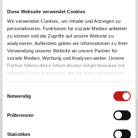
Gefundene Veranstaltungen:
0
Diese Webseite verwendet Cookies
Wir verwenden Cookies, um Inhalte und Anzeigen zu
Es wurden keine Suchergebnisse gefunden, bitte
personalisieren, Funktionen für soziale Medien anbieten
wählen Sie einen anderen Monat, Kategorie,
zu können und die Zugriffe auf unsere Website zu
Suchbegriff, Ort oder eine andere Region aus.
analysieren. Außerdem geben wir Informationen zu Ihrer
Verwendung unserer Website an unsere Partner für
soziale Medien, Werbung und Analysen weiter. Unsere
Die Verantwortung für die sachliche Richtigkeit der
Partner führen diese Informationen möglicherweise mit
Angaben liegt bei den Veranstaltern.
weiteren Daten zusammen, die Sie ihnen bereitgestellt
haben oder die sie im Rahmen Ihrer Nutzung der Dienste
gesammelt haben.
Einwilligungsauswahl
Notwendig
Zugang für Veranstalter
Präferenzen
Statistiken