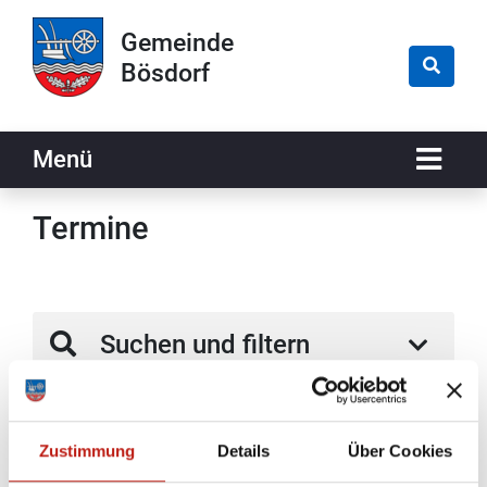
Zur Navigation springen
Zum Inhalt springen
Gemeinde
Bösdorf
Naviga
Menü
Termine
Suchen und filtern
Sie haben Veranstaltungen nach den folgenden
Kriterien gefiltert:
Zustimmung
Details
Über Cookies
Tag:
Mittwoch, 16.04.2025