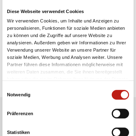
Gefundene Veranstaltungen:
0
Diese Webseite verwendet Cookies
Wir verwenden Cookies, um Inhalte und Anzeigen zu
Es wurden keine Suchergebnisse gefunden, bitte
personalisieren, Funktionen für soziale Medien anbieten
wählen Sie einen anderen Monat, Kategorie,
zu können und die Zugriffe auf unsere Website zu
Suchbegriff, Ort oder eine andere Region aus.
analysieren. Außerdem geben wir Informationen zu Ihrer
Verwendung unserer Website an unsere Partner für
soziale Medien, Werbung und Analysen weiter. Unsere
Die Verantwortung für die sachliche Richtigkeit der
Partner führen diese Informationen möglicherweise mit
Angaben liegt bei den Veranstaltern.
weiteren Daten zusammen, die Sie ihnen bereitgestellt
haben oder die sie im Rahmen Ihrer Nutzung der Dienste
gesammelt haben.
Einwilligungsauswahl
Notwendig
Zugang für Veranstalter
Präferenzen
Statistiken