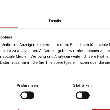
Details
eligionspädagogi
che
Cookies
asisschulung in
nhalte und Anzeigen zu personalisieren, Funktionen für soziale
reetz
Website zu analysieren. Außerdem geben wir Informationen zu I
ferat Theologische Bildung
r soziale Medien, Werbung und Analysen weiter. Unsere Partner
 Daten zusammen, die Sie ihnen bereitgestellt haben oder die s
nnerstag, 12.02.2026 -
n.
nnerstag, 30.09.2027
:30 Uhr - 15:30 Uhr
Präferenzen
Statistiken
mehr Infos