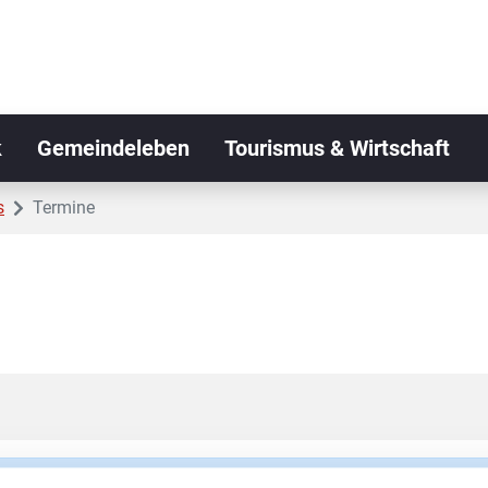
k
Gemeindeleben
Tourismus & Wirtschaft
s
Termine
den Kriterien gefiltert: