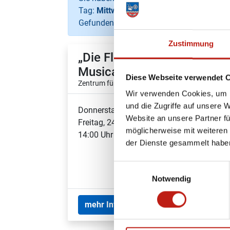
Tag:
Mittwoch, 24.06.2026
Gefundene Veranstaltungen:
2
Zustimmung
„Die Flut“ – das
R
Musical
s
Diese Webseite verwendet 
Zentrum für Kinder
B
Wir verwenden Cookies, um I
P
und die Zugriffe auf unsere 
Donnerstag, 01.01.2026 -
Re
Website an unsere Partner fü
Freitag, 24.07.2026
möglicherweise mit weiteren
14:00 Uhr - 16:00 Uhr
Do
der Dienste gesammelt habe
Do
08
Einwilligungsauswahl
Notwendig
mehr Infos