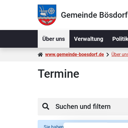
Zur Navigation springen
Zum Inhalt springen
Gemeinde Bösdorf
Über uns
Verwaltung
Politi
www.gemeinde-boesdorf.de
Über un
Termine
Suchen und filtern
Sie haben Veranstaltungen nach den folgen