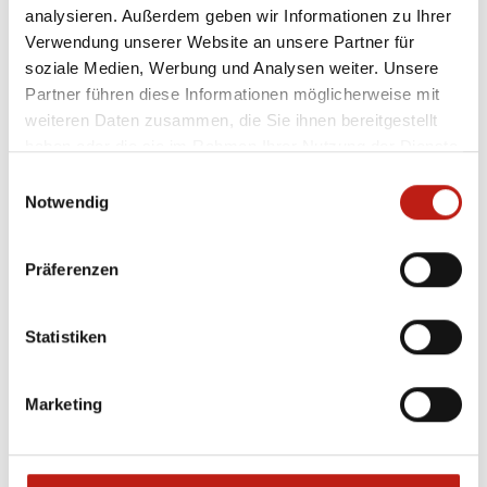
analysieren. Außerdem geben wir Informationen zu Ihrer
Verwendung unserer Website an unsere Partner für
soziale Medien, Werbung und Analysen weiter. Unsere
mehr Infos
Partner führen diese Informationen möglicherweise mit
weiteren Daten zusammen, die Sie ihnen bereitgestellt
haben oder die sie im Rahmen Ihrer Nutzung der Dienste
Morgen-Gottesdienst „Paul
gesammelt haben.
Einwilligungsauswahl
Gerhardt“ im Fokus, P. Pohlmann
Notwendig
Ev.-Luth. St. Martin-Kirchengemeinde Raisdorf
Präferenzen
Sonntag, 05.07.2026
11:00 Uhr
Statistiken
mehr Infos
Marketing
Gottesdienst in Kossau (Dorffest),