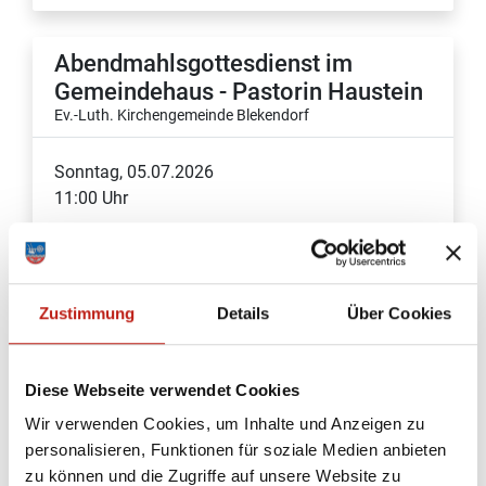
Abendmahlsgottesdienst im
Gemeindehaus - Pastorin Haustein
Ev.-Luth. Kirchengemeinde Blekendorf
Sonntag, 05.07.2026
11:00 Uhr
mehr Infos
Zustimmung
Details
Über Cookies
Sommerkirche, Pn Glatthor
Diese Webseite verwendet Cookies
Ev.-Luth. Kirchengemeinde Preetz
Wir verwenden Cookies, um Inhalte und Anzeigen zu
personalisieren, Funktionen für soziale Medien anbieten
Sonntag, 05.07.2026
zu können und die Zugriffe auf unsere Website zu
11:00 Uhr