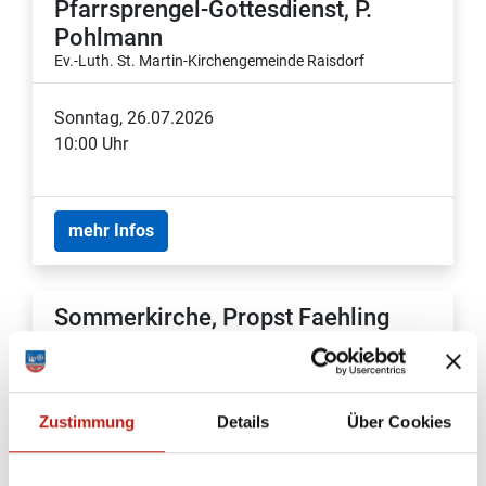
Pfarrsprengel-Gottesdienst, P.
Pohlmann
Ev.-Luth. St. Martin-Kirchengemeinde Raisdorf
Sonntag, 26.07.2026
10:00 Uhr
mehr Infos
Sommerkirche, Propst Faehling
Ev.-Luth. Kirchengemeinde Preetz
Sonntag, 26.07.2026
Zustimmung
Details
Über Cookies
11:00 Uhr