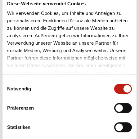
Diese Webseite verwendet Cookies
mehr Infos
Wir verwenden Cookies, um Inhalte und Anzeigen zu
personalisieren, Funktionen für soziale Medien anbieten
zu können und die Zugriffe auf unsere Website zu
Gottesdienst
analysieren. Außerdem geben wir Informationen zu Ihrer
Ev.-Luth. Kirchengemeinde Kirchnüchel
Verwendung unserer Website an unsere Partner für
soziale Medien, Werbung und Analysen weiter. Unsere
Sonntag, 26.07.2026
Partner führen diese Informationen möglicherweise mit
11:00 Uhr
weiteren Daten zusammen, die Sie ihnen bereitgestellt
haben oder die sie im Rahmen Ihrer Nutzung der Dienste
gesammelt haben.
Einwilligungsauswahl
mehr Infos
Notwendig
Präferenzen
Gottesdienst mit Meet and Greet,
Pn. Rahnenfürer
Ev.-Luth. Friedenskirchengemeinde Plön
Statistiken