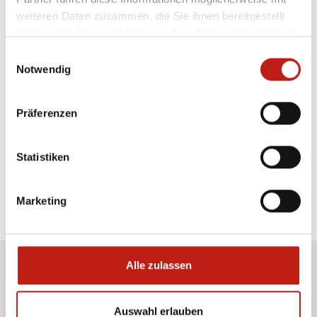
30.09.2027
weiteren Daten zusammen, die Sie ihnen bereitgestellt
08:30 Uhr - 15:30 Uhr
haben oder die sie im Rahmen Ihrer Nutzung der Dienste
gesammelt haben.
Einwilligungsauswahl
Notwendig
mehr Infos
Präferenzen
Die Verantwortung für die sachliche Richtigkeit der
Statistiken
Angaben liegt bei den Veranstaltern.
Marketing
Alle zulassen
Zugang für Veranstalter
Auswahl erlauben